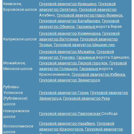
Киевское,
Грузовой эвакуатор Крекшино
,
Грузовой
Боровское шоссе
эвакуатор Селятино
,
Грузовой эвакуатор
Алабино,
Грузовой эвакуатор Наро-Фоминск
,
Грузовой эвакуатор Балабаново
,
Грузовой
эвакуатор Обнинск
,
Гаражные
ворота Верея
Грузовой эвакуатор Коммунарка
,
Грузовой
Калужское шоссе
эвакуатор Ватутинки
,
Грузовой эвакуатор
Троицк
,
Грузовой эвакуатор Шишкин лес
Грузовой эвакуатор Можайск
,
Грузовой
эвакуатор Тучково
,
Гаражные
ворота Одинцово,
Можайское,
Грузовой эвакуатор Лесной городок
,
Грузовой
Минское шоссе
эвакуатор Голицыно
,
Гаражные
ворота
Краснознаменск,
Грузовой эвакуатор Кубинка
,
Грузовой эвакуатор Звенигород
Рублёво-
Успенское
Грузовой эвакуатор Горки
,
Грузовой эвакуатор
(Рублёвское)
Звенигород
,
Грузовой эвакуатор Руза
шоссе
Новорижское
Грузовой эвакуатор Павловская
Слобода
шоссе
Грузовой эвакуатор Нахабино
,
Грузовой
Волоколамское
эвакуатор Красногорск
,
Грузовой эвакуатор
шоссе