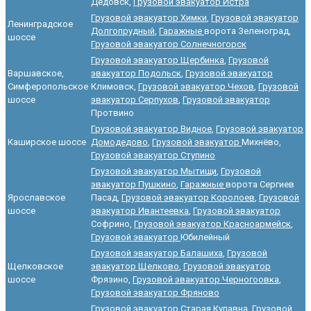
Дедовск,
Грузовой эвакуатор Истра
Грузовой эвакуатор Химки
,
Грузовой эвакуатор
Ленинградское
Долгопрудный
,
Гаражные
ворота Зеленоград,
шоссе
Грузовой эвакуатор Солнечногорск
Грузовой эвакуатор Щербинка
,
Грузовой
Варшавское,
эвакуатор Подольск
,
Грузовой эвакуатор
Симферопольское
Климовск,
Грузовой эвакуатор Чехов
,
Грузовой
шоссе
эвакуатор Серпухов
,
Грузовой эвакуатор
Протвино
Грузовой эвакуатор Видное
,
Грузовой эвакуатор
Каширское шоссе
Домодедово
,
Грузовой эвакуатор
Михнёво,
Грузовой эвакуатор Ступино
Грузовой эвакуатор Мытищи
,
Грузовой
эвакуатор Пушкино
,
Гаражные
ворота Сергиев
Ярославское
Пасад,
Грузовой эвакуатор Королоев
,
Грузовой
шоссе
эвакуатор Ивантеевка
,
Грузовой эвакуатор
Софрино,
Грузовой эвакуатор Красноармейск
,
Грузовой эвакуатор
Юбилейный
Грузовой эвакуатор Балашиха
,
Грузовой
Щелковское
эвакуатор Щелково
,
Грузовой эвакуатор
шоссе
Фрязино,
Грузовой эвакуатор Черногоовка
,
Грузовой эвакуатор Фряново
Грузовой эвакуатор Старая Купавна
,
Грузовой