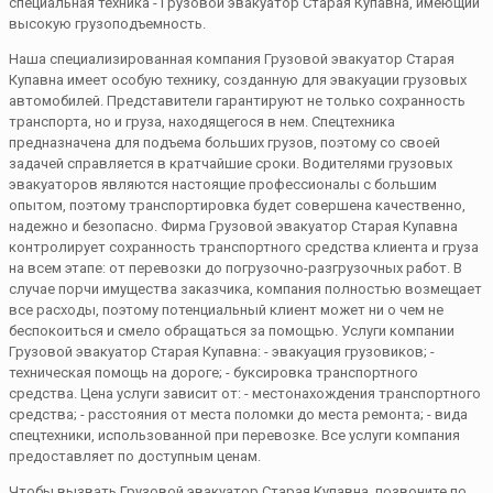
специальная техника - Грузовой эвакуатор Старая Купавна, имеющий
высокую грузоподъемность.
Наша специализированная компания Грузовой эвакуатор Старая
Купавна имеет особую технику, созданную для эвакуации грузовых
автомобилей. Представители гарантируют не только сохранность
транспорта, но и груза, находящегося в нем. Спецтехника
предназначена для подъема больших грузов, поэтому со своей
задачей справляется в кратчайшие сроки. Водителями грузовых
эвакуаторов являются настоящие профессионалы с большим
опытом, поэтому транспортировка будет совершена качественно,
надежно и безопасно. Фирма Грузовой эвакуатор Старая Купавна
контролирует сохранность транспортного средства клиента и груза
на всем этапе: от перевозки до погрузочно-разгрузочных работ. В
случае порчи имущества заказчика, компания полностью возмещает
все расходы, поэтому потенциальный клиент может ни о чем не
беспокоиться и смело обращаться за помощью. Услуги компании
Грузовой эвакуатор Старая Купавна: - эвакуация грузовиков; -
техническая помощь на дороге; - буксировка транспортного
средства. Цена услуги зависит от: - местонахождения транспортного
средства; - расстояния от места поломки до места ремонта; - вида
спецтехники, использованной при перевозке. Все услуги компания
предоставляет по доступным ценам.
Чтобы вызвать Грузовой эвакуатор Старая Купавна, позвоните по