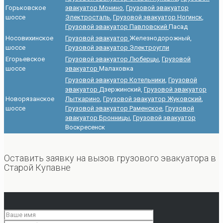
Горьковское
эвакуатор Монино
,
Грузовой эвакуатор
шоссе
Электросталь
,
Грузовой эвакуатор Ногинск
,
Грузовой эвакуатор Павловский
Пасад
Носовихинское
Грузовой эвакуатор
Железнодорожный,
шоссе
Грузовой эвакуатор Электроугли
Егорьевское
Грузовой эвакуатор Люберцы
,
Грузовой
шоссе
эвакуатор
Малаховка
Грузовой эвакуатор Котельники
,
Грузовой
эвакуатор
Дзержинский,
Грузовой эвакуатор
Новорязанское
Лыткарино
,
Грузовой эвакуатор Жуковский
,
шоссе
Грузовой эвакуатор Раменское
,
Грузовой
эвакуатор Бронницы
,
Грузовой эвакуатор
Воскресенск
Оставить заявку на вызов грузового эвакуатора в
Старой Купавне