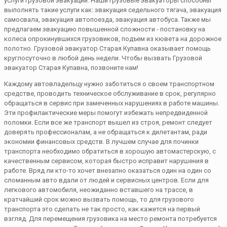
услуги грузовой эвакуации. Наши грузовые эвакуаторы способны
выполнять такие услуги как: эвакуация седельного тягача, эвакуация
самосвала, эвакуация автопоезда, эвакуация автобуса. Также мы
предлагаем эвакуацию повышенной сложности - постановку на
колеса опрокинувшихся грузовиков, подъем из кювета на дорожное
полотно. Грузовой эвакуатор Старая Купавна оказывает помощь
круглосуточно в любой день недели. Чтобы вызвать Грузовой
эвакуатор Старая Купавна, позвоните нам!
Каждому автовладельцу нужно заботиться о своем транспортном
средстве, проводить техническое обслуживание в срок, регулярно
обращаться в сервис при замеченных нарушениях в работе машины.
Эти профилактические меры помогут избежать непредвиденной
поломки. Если все же транспорт вышел из строя, ремонт следует
доверять профессионалам, а не обращаться к дилетантам, ради
экономии финансовых средств. В лучшем случае для починки
транспорта необходимо обратиться в хорошую автомастерскую, с
качественным сервисом, которая быстро исправит нарушения в
работе. Вряд ли кто-то хочет внезапно оказаться один на один со
сломанным авто вдали от людей и сервисных центров. Если для
легкового автомобиля, неожиданно вставшего на трассе, в
кратчайший срок можно вызвать помощь, то для грузового
транспорта это сделать не так просто, как кажется на первый
взгляд. Для перемещения грузовика на место ремонта потребуется