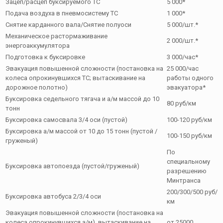
Зацеп/расцеп буксируемого ТС
5 000*
Подача воздуха в пневмосистему ТС
1 000*
Снятие карданного вала/Снятие полуоси
5 000/шт.*
Механическое растормаживание
2 000/шт.*
энергоаккумулятора
Подготовка к буксировке
3 000/час*
Эвакуация повышенной сложности (постановка на
25 000/час
колеса опрокинувшихся ТС; вытаскивание на
работы одного
дорожное полотно)
эвакуатора*
Буксировка седельного тягача и а/м массой до 10
80 руб/км
тонн
Буксировка самосвала 3/4 оси (пустой)
100-120 руб/км
Буксировка а/м массой от 10 до 15 тонн (пустой /
100-150 руб/км
груженый)
По
специальному
Буксировка автопоезда (пустой/груженый)
разрешению
Минтранса
200/300/500 руб/
Буксировка автобуса 2/3/4 оси
км
Эвакуация повышенной сложности (постановка на
колеса опрокинувшихся а/м), вытаскивание на
от 25000