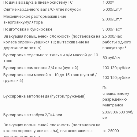
Подача воздуха в пневмосистему ТС
1 000*
Снятие карданного вала/Снятие полуоси
5 000/шт.*
Механическое растормаживание
2 000/шт.*
энергоаккумулятора
Подготовка к буксировке
3 000/час*
Эвакуация повышенной сложности (постановка на
25 000/час
колеса опрокинувшихся ТС; вытаскивание на
работы одного
дорожное полотно)
эвакуатора*
Буксировка седельного тягача и а/м массой до 10
80 руб/км
тонн
Буксировка самосвала 3/4 оси (пустой)
100-120 руб/км
Буксировка а/м массой от 10 до 15 тонн (пустой /
100-150 руб/км
груженый)
По
специальному
Буксировка автопоезда (пустой/груженый)
разрешению
Минтранса
200/300/500 руб/
Буксировка автобуса 2/3/4 оси
км
Эвакуация повышенной сложности (постановка на
колеса опрокинувшихся а/м), вытаскивание на
от 25000
дорожное полотно