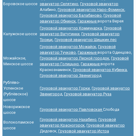
Боровское шоссе
эвакуатор Селятино
,
Грузовой эвакуатор
Алабино,
Грузовой эвакуатор Наро-Фоминск
,
Грузовой эвакуатор Балабаново
,
Грузовой
эвакуатор Обнинск
,
Гаражные
ворота Верея
Грузовой эвакуатор Коммунарка
,
Грузовой
Калужское шоссе
эвакуатор Ватутинки
,
Грузовой эвакуатор
Троицк
,
Грузовой эвакуатор Шишкин лес
Грузовой эвакуатор Можайск
,
Грузовой
эвакуатор Тучково
,
Гаражные
ворота Одинцово,
Можайское,
Грузовой эвакуатор Лесной городок
,
Грузовой
Минское шоссе
эвакуатор Голицыно
,
Гаражные
ворота
Краснознаменск,
Грузовой эвакуатор Кубинка
,
Грузовой эвакуатор Звенигород
Рублёво-
Успенское
Грузовой эвакуатор Горки
,
Грузовой эвакуатор
(Рублёвское)
Звенигород
,
Грузовой эвакуатор Руза
шоссе
Новорижское
Грузовой эвакуатор Павловская
Слобода
шоссе
Грузовой эвакуатор Нахабино
,
Грузовой
Волоколамское
эвакуатор Красногорск
,
Грузовой эвакуатор
шоссе
Дедовск,
Грузовой эвакуатор Истра