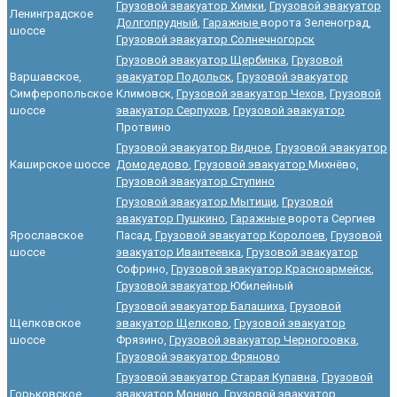
Грузовой эвакуатор Химки
,
Грузовой эвакуатор
Ленинградское
Долгопрудный
,
Гаражные
ворота Зеленоград,
шоссе
Грузовой эвакуатор Солнечногорск
Грузовой эвакуатор Щербинка
,
Грузовой
Варшавское,
эвакуатор Подольск
,
Грузовой эвакуатор
Симферопольское
Климовск,
Грузовой эвакуатор Чехов
,
Грузовой
шоссе
эвакуатор Серпухов
,
Грузовой эвакуатор
Протвино
Грузовой эвакуатор Видное
,
Грузовой эвакуатор
Каширское шоссе
Домодедово
,
Грузовой эвакуатор
Михнёво,
Грузовой эвакуатор Ступино
Грузовой эвакуатор Мытищи
,
Грузовой
эвакуатор Пушкино
,
Гаражные
ворота Сергиев
Ярославское
Пасад,
Грузовой эвакуатор Королоев
,
Грузовой
шоссе
эвакуатор Ивантеевка
,
Грузовой эвакуатор
Софрино,
Грузовой эвакуатор Красноармейск
,
Грузовой эвакуатор
Юбилейный
Грузовой эвакуатор Балашиха
,
Грузовой
Щелковское
эвакуатор Щелково
,
Грузовой эвакуатор
шоссе
Фрязино,
Грузовой эвакуатор Черногоовка
,
Грузовой эвакуатор Фряново
Грузовой эвакуатор Старая Купавна
,
Грузовой
Горьковское
эвакуатор Монино
,
Грузовой эвакуатор