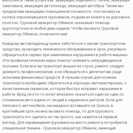
выполнять такие услуги как: эвакуация седельного тягача, эвакуация
самосвала, эвакуация автопоезда, эвакуация автобуса. Также мы
предлагаем эвакуацию повышенной сложности - постановку на
колеса опрокинувшихся грузовиков, подъем из кювета на дорожное
полотно. Грузовой эвакуатор Обнинск оказывает помощь
круглосуточно в любой день недели. Чтобы вызвать Грузовой
эвакуатор Обнинск, позвоните нам!
Каждому автовладельцу нужно заботиться о своем транспортном
средстве, проводить техническое обслуживание в срок, регулярно
обращаться в сервис при замеченных нарушениях в работе машины.
Эти профилактические меры помогут избежать непредвиденной
поломки. Если все же транспорт вышел из строя, ремонт следует
доверять профессионалам, а не обращаться к дилетантам, ради
экономии финансовых средств. В лучшем случае для починки
транспорта необходимо обратиться в хорошую автомастерскую, с
качественным сервисом, которая быстро исправит нарушения в
работе. Вряд ли кто-то хочет внезапно оказаться один на один со
сломанным авто вдали от людей и сервисных центров. Если для
легкового автомобиля, неожиданно вставшего на трассе, в
кратчайший срок можно вызвать помощь, то для грузового
транспорта это сделать не так просто, как кажется на первый
взгляд. Для перемещения грузовика на место ремонта потребуется
специальная техника - Грузовой эвакуатор Обнинск, имеющий