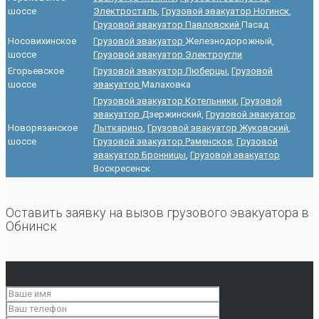
шоссе
Электросталь
,
Грузовой эвакуатор Ногинск
,
Грузовой эвакуатор Павловский
Пасад
Носовихинское
Грузовой эвакуатор
Железнодорожный,
шоссе
Грузовой эвакуатор Электроугли
Егорьевское
Грузовой эвакуатор Люберцы
,
Грузовой
шоссе
эвакуатор
Малаховка
Грузовой эвакуатор Котельники
,
Грузовой
эвакуатор
Дзержинский,
Грузовой эвакуатор
Новорязанское
Лыткарино
,
Грузовой эвакуатор Жуковский
,
шоссе
Грузовой эвакуатор Раменское
,
Грузовой
эвакуатор Бронницы
,
Грузовой эвакуатор
Воскресенск
Оставить заявку на вызов грузового эвакуатора в
Обнинск