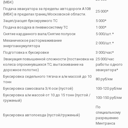
(МБК)
Подача эвакуатора за пределы автодороги А108
25 000*
(МБК) в пределах границ Московской области.
Зацеп/расцеп буксируемого ТС
5 000*
Подача воздуха в пневмосистему ТС
1 000*
Снятие карданного вала/Снятие полуоси
5 000/шт.*
Механическое растормаживание
2 000/шт.*
энергоаккумулятора
Подготовка к буксировке
3 000/час*
Эвакуация повышенной сложности (постановка на
25 000/час
колеса опрокинувшихся ТС; вытаскивание на
работы одного
дорожное полотно)
эвакуатора*
Буксировка седельного тягача и а/м массой до 10
80 руб/км
тонн
Буксировка самосвала 3/4 оси (пустой)
100-120 руб/км
Буксировка а/м массой от 10 до 15 тонн (пустой /
100-150 руб/км
груженый)
По
специальному
Буксировка автопоезда (пустой/груженый)
разрешению
Минтранса