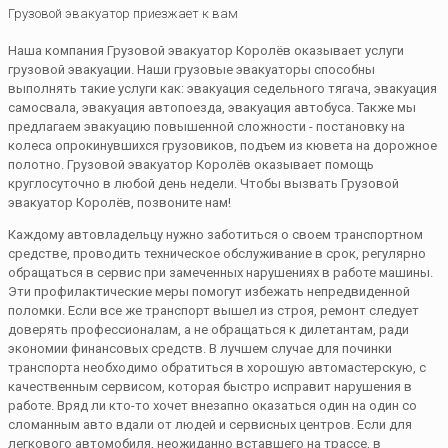
Грузовой эвакуатор приезжает к вам
Наша компания Грузовой эвакуатор Королёв оказывает услуги
грузовой эвакуации. Наши грузовые эвакуаторы способны
выполнять такие услуги как: эвакуация седельного тягача, эвакуация
самосвала, эвакуация автопоезда, эвакуация автобуса. Также мы
предлагаем эвакуацию повышенной сложности - постановку на
колеса опрокинувшихся грузовиков, подъем из кювета на дорожное
полотно. Грузовой эвакуатор Королёв оказывает помощь
круглосуточно в любой день недели. Чтобы вызвать Грузовой
эвакуатор Королёв, позвоните нам!
Каждому автовладельцу нужно заботиться о своем транспортном
средстве, проводить техническое обслуживание в срок, регулярно
обращаться в сервис при замеченных нарушениях в работе машины.
Эти профилактические меры помогут избежать непредвиденной
поломки. Если все же транспорт вышел из строя, ремонт следует
доверять профессионалам, а не обращаться к дилетантам, ради
экономии финансовых средств. В лучшем случае для починки
транспорта необходимо обратиться в хорошую автомастерскую, с
качественным сервисом, которая быстро исправит нарушения в
работе. Вряд ли кто-то хочет внезапно оказаться один на один со
сломанным авто вдали от людей и сервисных центров. Если для
легкового автомобиля, неожиданно вставшего на трассе, в