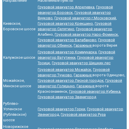
Направление
Населённые пункты
Грузовой эвакуатор Апрелевка
,
Грузовой
эвакуатор Боровск
,
Грузовой эвакуатор
Внуково
,
Грузовой эвакуатор г.Московский
,
Киевское,
Грузовой эвакуатор Крекшино
,
Грузовой
Боровское шоссе
эвакуатор Селятино
,
Грузовой эвакуатор
Алабино,
Грузовой эвакуатор Наро-Фоминск
,
Грузовой эвакуатор Балабаново
,
Грузовой
эвакуатор Обнинск
,
Гаражные
ворота Верея
Грузовой эвакуатор Коммунарка
,
Грузовой
Калужское шоссе
эвакуатор Ватутинки
,
Грузовой эвакуатор
Троицк
,
Грузовой эвакуатор Шишкин лес
Грузовой эвакуатор Можайск
,
Грузовой
эвакуатор Тучково
,
Гаражные
ворота Одинцово,
Можайское,
Грузовой эвакуатор Лесной городок
,
Грузовой
Минское шоссе
эвакуатор Голицыно
,
Гаражные
ворота
Краснознаменск,
Грузовой эвакуатор Кубинка
,
Грузовой эвакуатор Звенигород
Рублёво-
Успенское
Грузовой эвакуатор Горки
,
Грузовой эвакуатор
(Рублёвское)
Звенигород
,
Грузовой эвакуатор Руза
шоссе
Новорижское