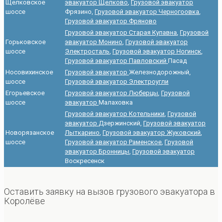
Щелковское
эвакуатор Щелково
,
Грузовой эвакуатор
шоссе
Фрязино,
Грузовой эвакуатор Черногоовка
,
Грузовой эвакуатор Фряново
Грузовой эвакуатор Старая Купавна
,
Грузовой
Горьковское
эвакуатор Монино
,
Грузовой эвакуатор
шоссе
Электросталь
,
Грузовой эвакуатор Ногинск
,
Грузовой эвакуатор Павловский
Пасад
Носовихинское
Грузовой эвакуатор
Железнодорожный,
шоссе
Грузовой эвакуатор Электроугли
Егорьевское
Грузовой эвакуатор Люберцы
,
Грузовой
шоссе
эвакуатор
Малаховка
Грузовой эвакуатор Котельники
,
Грузовой
эвакуатор
Дзержинский,
Грузовой эвакуатор
Новорязанское
Лыткарино
,
Грузовой эвакуатор Жуковский
,
шоссе
Грузовой эвакуатор Раменское
,
Грузовой
эвакуатор Бронницы
,
Грузовой эвакуатор
Воскресенск
Оставить заявку на вызов грузового эвакуатора в
Королёве