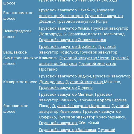
Грузовой эвакуатор Павловская
Слобода
шоссе
Грузовой эвакуатор Нахабино
,
Грузовой
Волоколамское
эвакуатор Красногорск
,
Грузовой эвакуатор
шоссе
Дедовск,
Грузовой эвакуатор Истра
Грузовой эвакуатор Химки
,
Грузовой эвакуатор
Ленинградское
Долгопрудный
,
Гаражные
ворота Зеленоград,
шоссе
Грузовой эвакуатор Солнечногорск
Грузовой эвакуатор Щербинка
,
Грузовой
Варшавское,
эвакуатор Подольск
,
Грузовой эвакуатор
Симферопольское
Климовск,
Грузовой эвакуатор Чехов
,
Грузовой
шоссе
эвакуатор Серпухов
,
Грузовой эвакуатор
Протвино
Грузовой эвакуатор Видное
,
Грузовой эвакуатор
Каширское шоссе
Домодедово
,
Грузовой эвакуатор
Михнёво,
Грузовой эвакуатор Ступино
Грузовой эвакуатор Мытищи
,
Грузовой
эвакуатор Пушкино
,
Гаражные
ворота Сергиев
Ярославское
Пасад,
Грузовой эвакуатор Королоев
,
Грузовой
шоссе
эвакуатор Ивантеевка
,
Грузовой эвакуатор
Софрино,
Грузовой эвакуатор Красноармейск
,
Грузовой эвакуатор
Юбилейный
Грузовой эвакуатор Балашиха
,
Грузовой