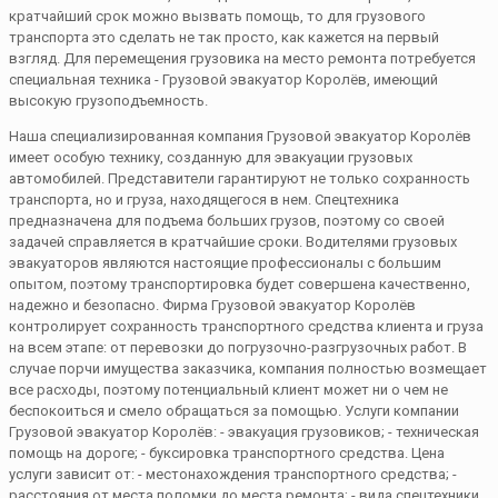
кратчайший срок можно вызвать помощь, то для грузового
транспорта это сделать не так просто, как кажется на первый
взгляд. Для перемещения грузовика на место ремонта потребуется
специальная техника - Грузовой эвакуатор Королёв, имеющий
высокую грузоподъемность.
Наша специализированная компания Грузовой эвакуатор Королёв
имеет особую технику, созданную для эвакуации грузовых
автомобилей. Представители гарантируют не только сохранность
транспорта, но и груза, находящегося в нем. Спецтехника
предназначена для подъема больших грузов, поэтому со своей
задачей справляется в кратчайшие сроки. Водителями грузовых
эвакуаторов являются настоящие профессионалы с большим
опытом, поэтому транспортировка будет совершена качественно,
надежно и безопасно. Фирма Грузовой эвакуатор Королёв
контролирует сохранность транспортного средства клиента и груза
на всем этапе: от перевозки до погрузочно-разгрузочных работ. В
случае порчи имущества заказчика, компания полностью возмещает
все расходы, поэтому потенциальный клиент может ни о чем не
беспокоиться и смело обращаться за помощью. Услуги компании
Грузовой эвакуатор Королёв: - эвакуация грузовиков; - техническая
помощь на дороге; - буксировка транспортного средства. Цена
услуги зависит от: - местонахождения транспортного средства; -
расстояния от места поломки до места ремонта; - вида спецтехники,