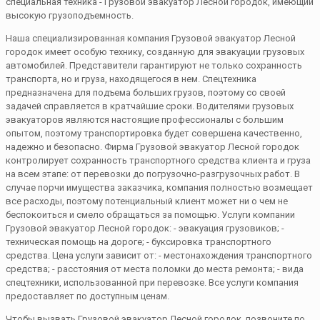
специальная техника - Грузовой эвакуатор Лесной городок, имеющий
высокую грузоподъемность.
Наша специализированная компания Грузовой эвакуатор Лесной
городок имеет особую технику, созданную для эвакуации грузовых
автомобилей. Представители гарантируют не только сохранность
транспорта, но и груза, находящегося в нем. Спецтехника
предназначена для подъема больших грузов, поэтому со своей
задачей справляется в кратчайшие сроки. Водителями грузовых
эвакуаторов являются настоящие профессионалы с большим
опытом, поэтому транспортировка будет совершена качественно,
надежно и безопасно. Фирма Грузовой эвакуатор Лесной городок
контролирует сохранность транспортного средства клиента и груза
на всем этапе: от перевозки до погрузочно-разгрузочных работ. В
случае порчи имущества заказчика, компания полностью возмещает
все расходы, поэтому потенциальный клиент может ни о чем не
беспокоиться и смело обращаться за помощью. Услуги компании
Грузовой эвакуатор Лесной городок: - эвакуация грузовиков; -
техническая помощь на дороге; - буксировка транспортного
средства. Цена услуги зависит от: - местонахождения транспортного
средства; - расстояния от места поломки до места ремонта; - вида
спецтехники, использованной при перевозке. Все услуги компания
предоставляет по доступным ценам.
Чтобы вызвать Грузовой эвакуатор Лесной городок, позвоните по