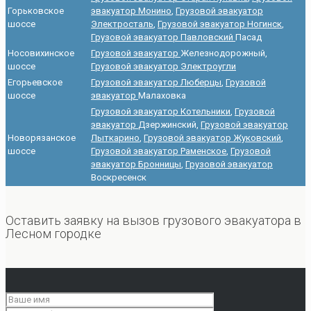
Горьковское
эвакуатор Монино
,
Грузовой эвакуатор
шоссе
Электросталь
,
Грузовой эвакуатор Ногинск
,
Грузовой эвакуатор Павловский
Пасад
Носовихинское
Грузовой эвакуатор
Железнодорожный,
шоссе
Грузовой эвакуатор Электроугли
Егорьевское
Грузовой эвакуатор Люберцы
,
Грузовой
шоссе
эвакуатор
Малаховка
Грузовой эвакуатор Котельники
,
Грузовой
эвакуатор
Дзержинский,
Грузовой эвакуатор
Новорязанское
Лыткарино
,
Грузовой эвакуатор Жуковский
,
шоссе
Грузовой эвакуатор Раменское
,
Грузовой
эвакуатор Бронницы
,
Грузовой эвакуатор
Воскресенск
Оставить заявку на вызов грузового эвакуатора в
Лесном городке