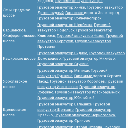
Дедовск,
Грузовой эвакуатор Истра
Грузовой эвакуатор Химки
,
Грузовой эвакуатор
Ленинградское
Долгопрудный
,
Гаражные
ворота Зеленоград,
шоссе
Грузовой эвакуатор Солнечногорск
Грузовой эвакуатор Щербинка
,
Грузовой
Варшавское,
эвакуатор Подольск
,
Грузовой эвакуатор
Симферопольское
Климовск,
Грузовой эвакуатор Чехов
,
Грузовой
шоссе
эвакуатор Серпухов
,
Грузовой эвакуатор
Протвино
Грузовой эвакуатор Видное
,
Грузовой эвакуатор
Каширское шоссе
Домодедово
,
Грузовой эвакуатор
Михнёво,
Грузовой эвакуатор Ступино
Грузовой эвакуатор Мытищи
,
Грузовой
эвакуатор Пушкино
,
Гаражные
ворота Сергиев
Ярославское
Пасад,
Грузовой эвакуатор Королоев
,
Грузовой
шоссе
эвакуатор Ивантеевка
,
Грузовой эвакуатор
Софрино,
Грузовой эвакуатор Красноармейск
,
Грузовой эвакуатор
Юбилейный
Грузовой эвакуатор Балашиха
,
Грузовой
Щелковское
эвакуатор Щелково
,
Грузовой эвакуатор
шоссе
Фрязино,
Грузовой эвакуатор Черногоовка
,
Грузовой эвакуатор Фряново
Грузовой эвакуатор Старая Купавна
,
Грузовой