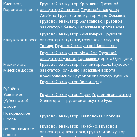
Киевское,
Грузовой эвакуатор Крекшино
,
Грузовой
Боровское шоссе
эвакуатор Селятино
,
Грузовой эвакуатор
Алабино,
Грузовой эвакуатор Наро-Фоминск
,
Грузовой эвакуатор Балабаново
,
Грузовой
эвакуатор Обнинск
,
Гаражные
ворота Верея
Грузовой эвакуатор Коммунарка
,
Грузовой
Калужское шоссе
эвакуатор Ватутинки
,
Грузовой эвакуатор
Троицк
,
Грузовой эвакуатор Шишкин лес
Грузовой эвакуатор Можайск
,
Грузовой
эвакуатор Тучково
,
Гаражные
ворота Одинцово,
Можайское,
Грузовой эвакуатор Лесной городок
,
Грузовой
Минское шоссе
эвакуатор Голицыно
,
Гаражные
ворота
Краснознаменск,
Грузовой эвакуатор Кубинка
,
Грузовой эвакуатор Звенигород
Рублёво-
Успенское
Грузовой эвакуатор Горки
,
Грузовой эвакуатор
(Рублёвское)
Звенигород
,
Грузовой эвакуатор Руза
шоссе
Новорижское
Грузовой эвакуатор Павловская
Слобода
шоссе
Грузовой эвакуатор Нахабино
,
Грузовой
Волоколамское
эвакуатор Красногорск
,
Грузовой эвакуатор
шоссе