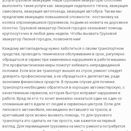
услуги грузовой эвакуации. Наши грузовые эвакуаторы способны
выполнять такие услуги как: эвакуация седельного тягача, эвакуация
самосвала, эвакуация автопоезда, эвакуация автобуса. Также мы
предлагаем эвакуацию повышенной сложности - постановку на
колеса опрокинувшихся грузовиков, подъем из кювета на дорожное
полотно. Грузовой эвакуатор Лесной городок оказывает помощь
круглосуточно в любой день недели. Чтобы вызвать Грузовой
эвакуатор Лесной городок, позвоните нам!
Каждому автовладельцу нужно заботиться о своем транспортном
средстве, проводить техническое обслуживание в срок, регулярно
обращаться в сервис при замеченных нарушениях в работе машины.
Эти профилактические меры помогут избежать непредвиденной
поломки. Если все же транспорт вышел из строя, ремонт следует
доверять профессионалам, а не обращаться к дилетантам, ради
экономии финансовых средств. В лучшем случае для починки
транспорта необходимо обратиться в хорошую автомастерскую, с
качественным сервисом, которая быстро исправит нарушения в
работе. Вряд ли кто-то хочет внезапно оказаться один на один со
сломанным авто вдали от людей и сервисных центров. Если для
легкового автомобиля, неожиданно вставшего на трассе, в
кратчайший срок можно вызвать помощь, то для грузового
транспорта это сделать не так просто, как кажется на первый
взгляд. Для перемещения грузовика на место ремонта потребуется