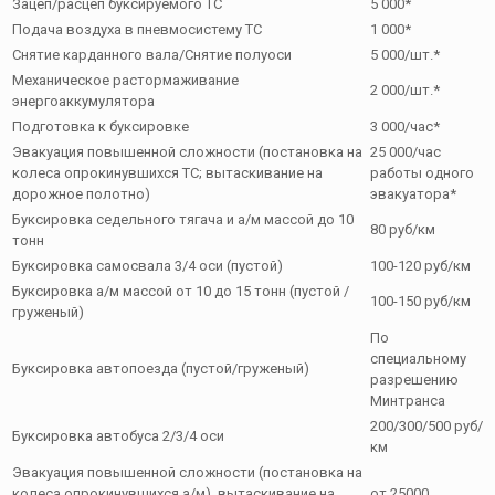
Зацеп/расцеп буксируемого ТС
5 000*
Подача воздуха в пневмосистему ТС
1 000*
Снятие карданного вала/Снятие полуоси
5 000/шт.*
Механическое растормаживание
2 000/шт.*
энергоаккумулятора
Подготовка к буксировке
3 000/час*
Эвакуация повышенной сложности (постановка на
25 000/час
колеса опрокинувшихся ТС; вытаскивание на
работы одного
дорожное полотно)
эвакуатора*
Буксировка седельного тягача и а/м массой до 10
80 руб/км
тонн
Буксировка самосвала 3/4 оси (пустой)
100-120 руб/км
Буксировка а/м массой от 10 до 15 тонн (пустой /
100-150 руб/км
груженый)
По
специальному
Буксировка автопоезда (пустой/груженый)
разрешению
Минтранса
200/300/500 руб/
Буксировка автобуса 2/3/4 оси
км
Эвакуация повышенной сложности (постановка на
колеса опрокинувшихся а/м), вытаскивание на
от 25000